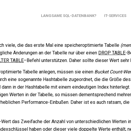
LANGSAME SQL-DATENBANK?
IT-SERVICES
ch viele, die das erste Mal eine speicheroptimierte Tabelle
(mem
rägliche Änderungen an der Tabelle nur über einen
DROP TABLE
-B
LTER TABLE
–Befehl unterstützen. Daher sollte dieser Wert seh
roptimierte Tabelle anlegen, müssen sie einen
Bucket Count-Wer
urch eine sogenannte
Hashtabelle
zugeordnet, die die Größe d
rd dann in der Hashtabelle mit einem eindeutigen Index hinterlegt
eutigen Werten in der Tabelle, so müssen dementsprechend mehre
erheblichen
Performance
-Einbußen. Daher ist es auch ratsam, die
t-Wert das Zweifache der Anzahl von unterschiedlichen Werten 
Indexschlüssel haben oder dieser viele doppelte Werte enthält,