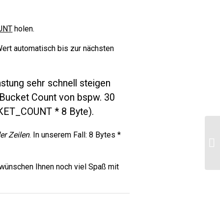
UNT
holen.
Wert automatisch bis zur nächsten
stung sehr schnell steigen
m Bucket Count von bspw. 30
CKET_COUNT * 8 Byte).
We
er Zeilen
. In unserem Fall: 8 Bytes *
Da
ei
wünschen Ihnen noch viel Spaß mit