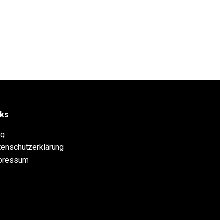
nks
og
tenschutzerklärung
pressum