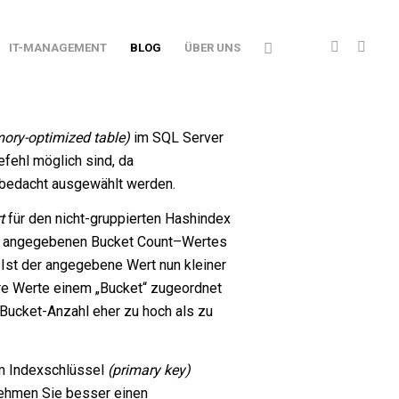
IT-MANAGEMENT
BLOG
ÜBER UNS
ory-optimized table)
im
SQL Server
efehl möglich sind, da
r bedacht ausgewählt werden.
t
für den nicht-gruppierten
Hashindex
es angegebenen Bucket Count–Wertes
. Ist der angegebene Wert nun kleiner
re Werte einem „Bucket“ zugeordnet
 Bucket-Anzahl eher zu hoch als zu
im Indexschlüssel
(primary key)
 nehmen Sie besser einen